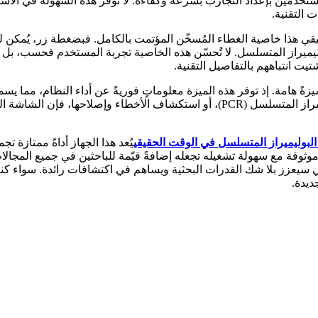
خدمين بإعداد التجارب بسرعة وكفاءة. لا توفر هذه السهولة في الاست
 التقنية.
يقي هذا خاصية الغطاء المُسخّن المؤتمت بالكامل. فبضغطة زر، يُمكن 
يميراز المتسلسل. لا تُحسّن هذه الخاصية تجربة المستخدم فحسب، بل ت
تيت انتباههم بالتفاصيل التقنية.
يزةً هامة. إذ توفر هذه الميزة معلوماتٍ فوريةً عن أداء النظام، مما ي
يتعلق بفحص درجات الحرارة، أو مراقبة تقدم دورة تفاعل البوليميراز المتسلسل (PCR)
البوليميراز المتسلسل في الوقت الحقيقي
يُعد هذا الجهاز أداةً ممتازة 
وموثوقة مع سهولة تشغيله تجعله إضافةً قيّمة للباحثين في جميع المجالا
سيعزز بلا شك القدرات البحثية ويساهم في اكتشافات رائدة. سواء كنتَ خ
ديدة.