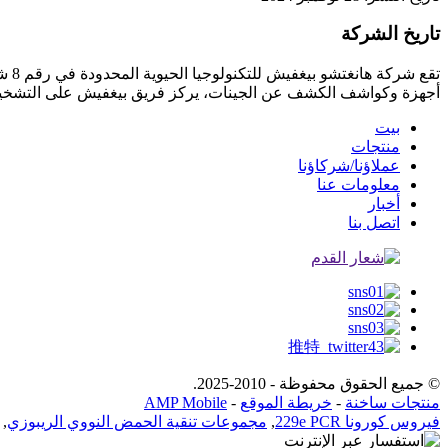
تاريخ الشركة
أجهزة وكواشف الكشف عن الجينات، يركز فريق بيغفيش على التشخيص ا
بيت
منتجات
عملاؤنا/شركاؤنا
معلومات عنا
أخبار
اتصل بنا
© جميع الحقوق محفوظة - 2010-2025.
منتجات ساخنة
-
خريطة الموقع
-
AMP Mobile
فيروس كورونا 229e PCR
,
مجموعات تنقية الحمض النووي الريبوزي
,