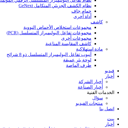
نظام تفاعل البوليميراز المتسلسل الرقمي المؤتمت
نظام الكشف الجزيئي المتكامل GeNext
حمام جاف
أداة أخرى
كاشف
مجموعات استخلاص الأحماض النووية
مجموعات تفاعل البوليميراز المتسلسل (PCR)
مجموعات أخرى
كاشف المقايسة المناعية
مادة استهلاكية
أنبوب تفاعل البوليميراز المتسلسل ذو 8 شرائح
لوحة بئر عميقة
طرف الماصة
فيديو
أخبار
أخبار الشركة
أخبار الصناعة
الخدمات الفنية
سؤال
منتجات الفيديو
اتصل بنا
بيت
أخبار