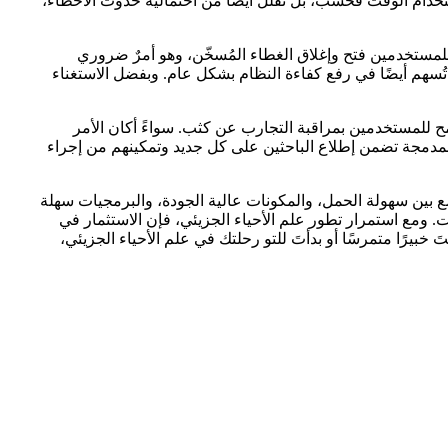
خدام الوقت فحسب، بل تُقلل أيضًا من احتمالية حدوث الأخطاء،
للمستخدمين فتح وإغلاق الغطاء المُسخّن، وهو أمرٌ ضروري
ُسهم أيضًا في رفع كفاءة النظام بشكل عام. وبفضل الاستغناء
سمح للمستخدمين بمراقبة التجارب عن كثب. سواءً أكان الأمر
، أو استكشاف الأخطاء وإصلاحها، فإن الشاشة المدمجة تضمن إطلاع الباحثين على كل جديد وتمكينهم من إجراء
تجمع بين سهولة الحمل، والمكونات عالية الجودة، والبرمجيات سهلة
ت. ومع استمرار تطور علم الأحياء الجزيئي، فإن الاستثمار في
بيرًا متمرسًا أو بدأتَ للتو رحلتك في علم الأحياء الجزيئي،