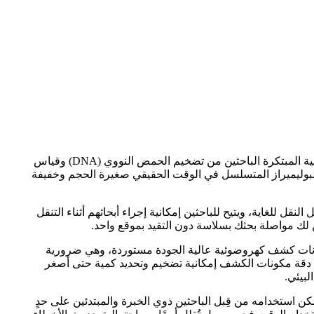
في مجال البيولوجيا الجزيئية المتطور، أحدثت أنظمة تفاعل البوليميراز المتسلسل في الوقت الحقيقي (PCR) نقلة نوعية. تُمكّن هذه التقنية المبتكرة الباحثين من تضخيم الحمض النووي (DNA) وقياس
 البوليميراز المتسلسل في الوقت الحقيقي صغيرة الحجم وخفيفة
قل للغاية، ويتيح للباحثين إمكانية إجراء أبحاثهم أثناء التنقل
 لك مواصلة بحثك بسلاسة دون التقيد بموقع واحد.
ته. يستخدم هذا النموذج تحديدًا مكونات كشف كهروضوئية عالية الجودة مستوردة، وهي ضرورية
ضمن دقة مكونات الكشف إمكانية تضخيم وتحديد كمية حتى أصغر
كن استخدامه من قِبل الباحثين ذوي الخبرة والمبتدئين على حدٍ