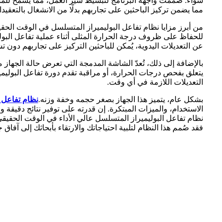
سواء. صُممت واجهة البرنامج لتبسيط سير العمل، مما يسمح للمست
مما يضمن تركيز الباحثين على تجاربهم بدلًا من الانشغال بالتعقيدات
من أبرز مزايا نظام تفاعل البوليميراز المتسلسل في الوقت الحق
للحفاظ على ظروف درجة الحرارة المثلى أثناء عملية تفاعل البول
عن التعديلات اليدوية، يُمكن للباحثين التركيز على تجاربهم دون تش
بالإضافة إلى ذلك، تُعدّ الشاشة المدمجة التي تعرض حالة الجهاز م
التعديلات اللازمة في أي وقت.
بشكل عام، يتميز هذا الجهاز بصغر حجمه وخفة وزنه.
نظام تفاعل 
الاستخدام، والميزات المبتكرة. إن قدرته على توفير نتائج دقيقة 
نظام تفاعل البوليميراز المتسلسل عالي الأداء في الوقت الحقيقي 
فقد صُمم هذا النظام لتلبية احتياجاتك والارتقاء بأبحاثك إلى آفاق ج