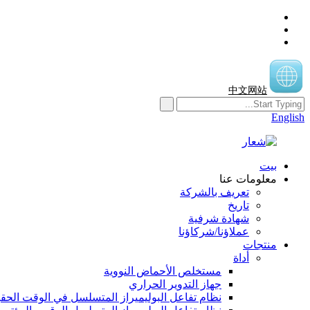
中文网站
English
بيت
معلومات عنا
تعريف بالشركة
تاريخ
شهادة شرفية
عملاؤنا/شركاؤنا
منتجات
أداة
مستخلص الأحماض النووية
جهاز التدوير الحراري
نظام تفاعل البوليميراز المتسلسل في الوقت الحق