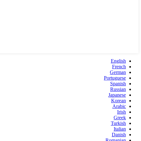
English
French
German
Portuguese
Spanish
Russian
Japanese
Korean
Arabic
Irish
Greek
Turkish
Italian
Danish
Romanian