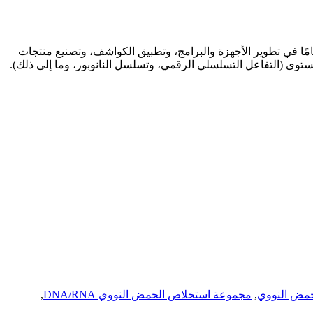
ة هانغتشو بيغفيش للتكنولوجيا الحيوية المحدودة في رقم 8 شارع تشونغتشيو، منطقة فويانغ، هانغتشو، الصين. مع خبرة تقارب 20 عامًا في تطوير الأجهزة والبرامج، وتطبيق الكواشف، وتصنيع منتجات
ى (التفاعل التسلسلي الرقمي، وتسلسل النانوبور، وما إلى ذلك).
حمض النووي
,
مجموعة استخلاص الحمض النووي DNA/RNA
,