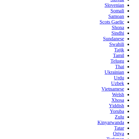
Slovenian
Somali
Samoan
Scots Gaelic
Shona
Sindhi
Sundanese
Swahili
Tajik
Tamil
Telugu
Thai
Ukrainian
Urdu
Uzbek
Vietnamese
Welsh
Xhosa
Yiddish
Yoruba
Zulu
Kinyarwanda
Tatar
Oriya