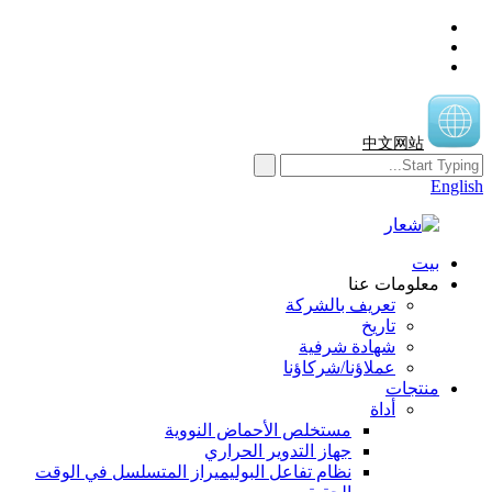
中文网站
English
بيت
معلومات عنا
تعريف بالشركة
تاريخ
شهادة شرفية
عملاؤنا/شركاؤنا
منتجات
أداة
مستخلص الأحماض النووية
جهاز التدوير الحراري
نظام تفاعل البوليميراز المتسلسل في الوقت