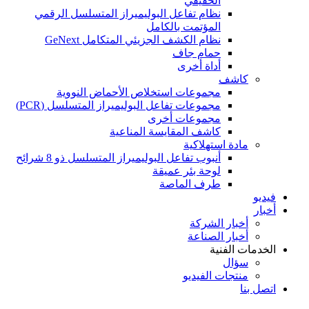
الحقيقي
نظام تفاعل البوليميراز المتسلسل الرقمي
المؤتمت بالكامل
نظام الكشف الجزيئي المتكامل GeNext
حمام جاف
أداة أخرى
كاشف
مجموعات استخلاص الأحماض النووية
مجموعات تفاعل البوليميراز المتسلسل (PCR)
مجموعات أخرى
كاشف المقايسة المناعية
مادة استهلاكية
أنبوب تفاعل البوليميراز المتسلسل ذو 8 شرائح
لوحة بئر عميقة
طرف الماصة
فيديو
أخبار
أخبار الشركة
أخبار الصناعة
الخدمات الفنية
سؤال
منتجات الفيديو
اتصل بنا