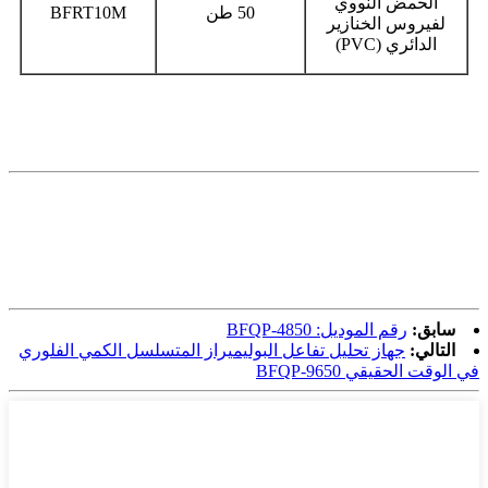
الحمض النووي
50 طن
BFRT10M
لفيروس الخنازير
الدائري (PVC)
سابق:
رقم الموديل: BFQP-4850
التالي:
جهاز تحليل تفاعل البوليميراز المتسلسل الكمي الفلوري
في الوقت الحقيقي BFQP-9650