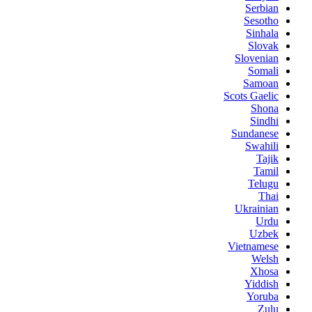
Serbian
Sesotho
Sinhala
Slovak
Slovenian
Somali
Samoan
Scots Gaelic
Shona
Sindhi
Sundanese
Swahili
Tajik
Tamil
Telugu
Thai
Ukrainian
Urdu
Uzbek
Vietnamese
Welsh
Xhosa
Yiddish
Yoruba
Zulu