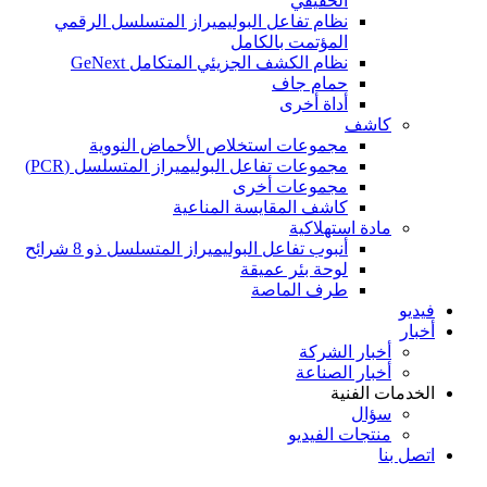
الحقيقي
نظام تفاعل البوليميراز المتسلسل الرقمي
المؤتمت بالكامل
نظام الكشف الجزيئي المتكامل GeNext
حمام جاف
أداة أخرى
كاشف
مجموعات استخلاص الأحماض النووية
مجموعات تفاعل البوليميراز المتسلسل (PCR)
مجموعات أخرى
كاشف المقايسة المناعية
مادة استهلاكية
أنبوب تفاعل البوليميراز المتسلسل ذو 8 شرائح
لوحة بئر عميقة
طرف الماصة
فيديو
أخبار
أخبار الشركة
أخبار الصناعة
الخدمات الفنية
سؤال
منتجات الفيديو
اتصل بنا