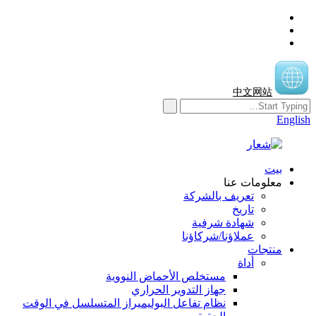
中文网站
English
بيت
معلومات عنا
تعريف بالشركة
تاريخ
شهادة شرفية
عملاؤنا/شركاؤنا
منتجات
أداة
مستخلص الأحماض النووية
جهاز التدوير الحراري
نظام تفاعل البوليميراز المتسلسل في الوقت