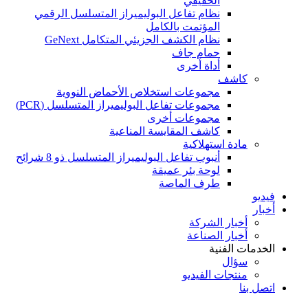
الحقيقي
نظام تفاعل البوليميراز المتسلسل الرقمي
المؤتمت بالكامل
نظام الكشف الجزيئي المتكامل GeNext
حمام جاف
أداة أخرى
كاشف
مجموعات استخلاص الأحماض النووية
مجموعات تفاعل البوليميراز المتسلسل (PCR)
مجموعات أخرى
كاشف المقايسة المناعية
مادة استهلاكية
أنبوب تفاعل البوليميراز المتسلسل ذو 8 شرائح
لوحة بئر عميقة
طرف الماصة
فيديو
أخبار
أخبار الشركة
أخبار الصناعة
الخدمات الفنية
سؤال
منتجات الفيديو
اتصل بنا