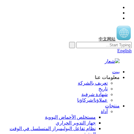
中文网站
English
بيت
معلومات عنا
تعريف بالشركة
تاريخ
شهادة شرفية
عملاؤنا/شركاؤنا
منتجات
أداة
مستخلص الأحماض النووية
جهاز التدوير الحراري
نظام تفاعل البوليميراز المتسلسل في الوقت