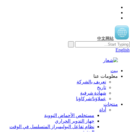
中文网站
English
بيت
معلومات عنا
تعريف بالشركة
تاريخ
شهادة شرفية
عملاؤنا/شركاؤنا
منتجات
أداة
مستخلص الأحماض النووية
جهاز التدوير الحراري
نظام تفاعل البوليميراز المتسلسل في الوقت