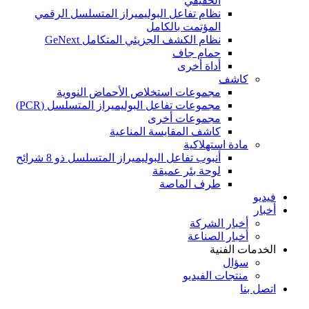
الحقيقي
نظام تفاعل البوليميراز المتسلسل الرقمي
المؤتمت بالكامل
نظام الكشف الجزيئي المتكامل GeNext
حمام جاف
أداة أخرى
كاشف
مجموعات استخلاص الأحماض النووية
مجموعات تفاعل البوليميراز المتسلسل (PCR)
مجموعات أخرى
كاشف المقايسة المناعية
مادة استهلاكية
أنبوب تفاعل البوليميراز المتسلسل ذو 8 شرائح
لوحة بئر عميقة
طرف الماصة
فيديو
أخبار
أخبار الشركة
أخبار الصناعة
الخدمات الفنية
سؤال
منتجات الفيديو
اتصل بنا