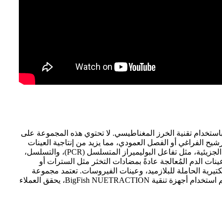
ووية MagPure طريقةً بسيطةً وسريعةً واقتصاديةً لعزل الحمض النووي DNA أو RNA بجودة عالية باستخدام تقنية الخرز المغناطيسي. لا تحتوي هذه المجموعة على
شيح الفراغي أو الفصل العمودي، مما يزيد من إنتاجية العينات
ويُحسّن من قابلية التكرار. يكون الحمض النووي DNA أو RNA المُنقّى بواسطة MagPure جاهزًا للاستخدام في جميع تطبيقات البيولوجيا الجزيئية، مثل تفاعل البوليميراز المتسلسل (PCR)، والتسلسل،
ءات التلطيخ، وتحليل الطفرات، وتعدد أشكال النوكليوتيدات المفردة (SNP). تُناسب مجموعة استخلاص الأحماض النووية MagPure عينات الدم المُعالجة عادةً بمضادات التخثر مثل السترات أو
لخلايا البكتيرية الحاملة للبلازميد، وعينات الفيروسات. تعتمد مجموعة
استخلاص الأحماض النووية MagPure على بروتوكول قياسي بسيط: تحضير العينة، والربط المغناطيسي، والغسل، والإذابة. ومن خلال دعم استخدام أجهزة تنقية BigFish NUETRACTION، يحقق العملاء