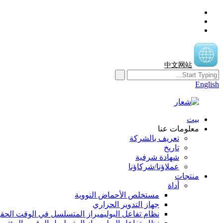
中文网站
English
بيت
معلومات عنا
تعريف بالشركة
تاريخ
شهادة شرفية
عملاؤنا/شركاؤنا
منتجات
أداة
مستخلص الأحماض النووية
جهاز التدوير الحراري
نظام تفاعل البوليميراز المتسلسل في الوقت الحق