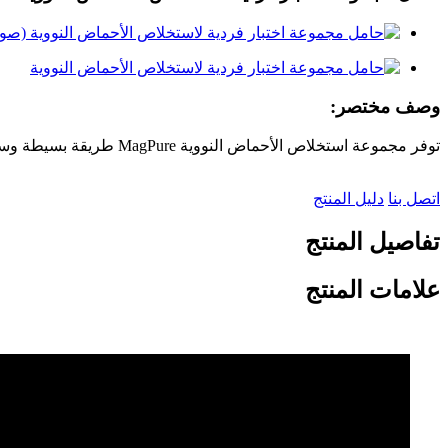
وصف مختصر:
توفر مجموعة استخلاص الأحماض النووية MagPure طريقة بسيطة وسريعة وفعالة من حيث التكلفة لعزل الحمض النووي DNA أو RNA بجودة عالية بناءً على طريقة الخرز المغناطيسي.
اتصل بنا
دليل المنتج
تفاصيل المنتج
علامات المنتج