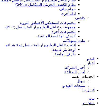
نظام تفاعل البوليميراز المتسلسل الرقمي المؤتمت
نظام الكشف الجزيئي المتكامل GeNext
حمام جاف
أداة أخرى
كاشف
مجموعات استخلاص الأحماض النووية
مجموعات تفاعل البوليميراز المتسلسل (PCR)
مجموعات أخرى
كاشف المقايسة المناعية
مادة استهلاكية
أنبوب تفاعل البوليميراز المتسلسل ذو 8 شرائح
لوحة بئر عميقة
طرف الماصة
فيديو
أخبار
أخبار الشركة
أخبار الصناعة
الخدمات الفنية
سؤال
منتجات الفيديو
اتصل بنا
بيت
منتجات