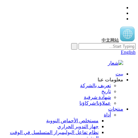
中文网站
English
بيت
معلومات عنا
تعريف بالشركة
تاريخ
شهادة شرفية
عملاؤنا/شركاؤنا
منتجات
أداة
مستخلص الأحماض النووية
جهاز التدوير الحراري
نظام تفاعل البوليميراز المتسلسل في الوقت