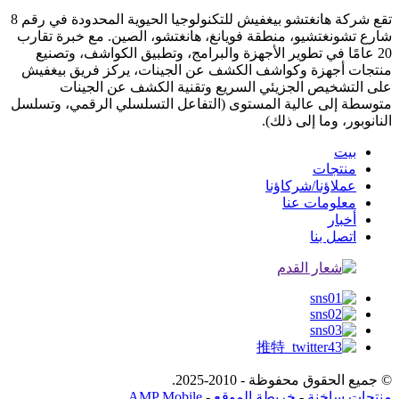
تقع شركة هانغتشو بيغفيش للتكنولوجيا الحيوية المحدودة في رقم 8
شارع تشونغتشيو، منطقة فويانغ، هانغتشو، الصين. مع خبرة تقارب
20 عامًا في تطوير الأجهزة والبرامج، وتطبيق الكواشف، وتصنيع
منتجات أجهزة وكواشف الكشف عن الجينات، يركز فريق بيغفيش
على التشخيص الجزيئي السريع وتقنية الكشف عن الجينات
متوسطة إلى عالية المستوى (التفاعل التسلسلي الرقمي، وتسلسل
النانوبور، وما إلى ذلك).
بيت
منتجات
عملاؤنا/شركاؤنا
معلومات عنا
أخبار
اتصل بنا
© جميع الحقوق محفوظة - 2010-2025.
منتجات ساخنة
-
خريطة الموقع
-
AMP Mobile