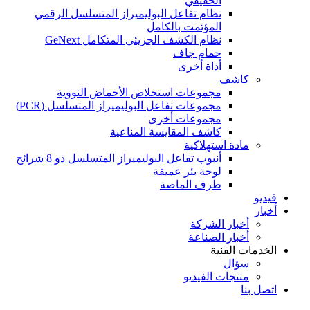
الحقيقي
نظام تفاعل البوليميراز المتسلسل الرقمي
المؤتمت بالكامل
نظام الكشف الجزيئي المتكامل GeNext
حمام جاف
أداة أخرى
كاشف
مجموعات استخلاص الأحماض النووية
مجموعات تفاعل البوليميراز المتسلسل (PCR)
مجموعات أخرى
كاشف المقايسة المناعية
مادة استهلاكية
أنبوب تفاعل البوليميراز المتسلسل ذو 8 شرائح
لوحة بئر عميقة
طرف الماصة
فيديو
أخبار
أخبار الشركة
أخبار الصناعة
الخدمات الفنية
سؤال
منتجات الفيديو
اتصل بنا