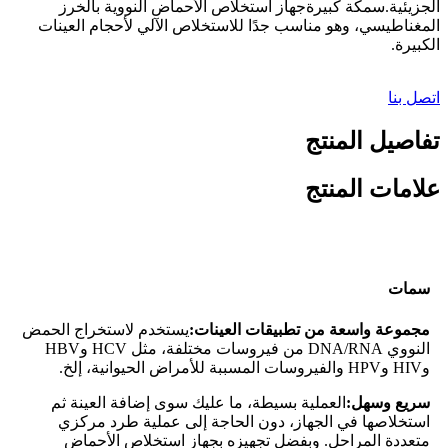
الجزيئية.
سمكة كبيرة
جهاز استخلاص الأحماض النووية بالخرز
المغناطيسي، وهو مناسب جدًا للاستخلاص الآلي لأحجام العينات
الكبيرة.
اتصل بنا
تفاصيل المنتج
علامات المنتج
سمات
مجموعة واسعة من تطبيقات العينات:
يستخدم لاستخراج الحمض
النووي DNA/RNA من فيروسات مختلفة، مثل HCV وHBV
وHIV وHPV والفيروسات المسببة للأمراض الحيوانية، إلخ.
سريع وسهل:
العملية بسيطة، ما عليك سوى إضافة العينة ثم
استخلاصها في الجهاز، دون الحاجة إلى عملية طرد مركزي
متعددة المراحل. وبفضل تجهيزه بجهاز استخلاص الأحماض