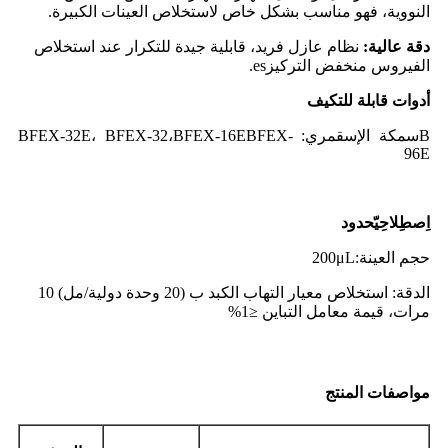
النووية، فهو مناسب بشكل خاص لاستخلاص العينات الكبيرة.
دقة عالية:
نظام عازل فريد، قابلية جيدة للتكرار عند استخلاص
الفيروس منخفض التركيز
es.
أدوات قابلة للتكيف
B
سمكة الإسقمري
:
BFEX-
BFEX-16E
BFEX-32E، BFEX-32،
96E
اِصطِلاحِيّ
حدود
حجم العينة:
L
μ
200
الدقة: استخلاص معيار التهاب الكبد ب (20 وحدة دولية/مل) 10
مرات، قيمة معامل التباين ≤1%
مواصفات المنتج