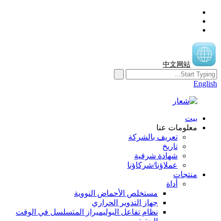
中文网站
English
بيت
معلومات عنا
تعريف بالشركة
تاريخ
شهادة شرفية
عملاؤنا/شركاؤنا
منتجات
أداة
مستخلص الأحماض النووية
جهاز التدوير الحراري
نظام تفاعل البوليميراز المتسلسل في الوقت