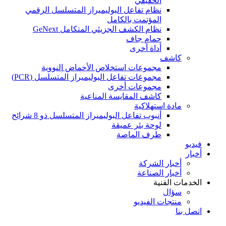
الحقيقي
نظام تفاعل البوليميراز المتسلسل الرقمي
المؤتمت بالكامل
نظام الكشف الجزيئي المتكامل GeNext
حمام جاف
أداة أخرى
كاشف
مجموعات استخلاص الأحماض النووية
مجموعات تفاعل البوليميراز المتسلسل (PCR)
مجموعات أخرى
كاشف المقايسة المناعية
مادة استهلاكية
أنبوب تفاعل البوليميراز المتسلسل ذو 8 شرائح
لوحة بئر عميقة
طرف الماصة
فيديو
أخبار
أخبار الشركة
أخبار الصناعة
الخدمات الفنية
سؤال
منتجات الفيديو
اتصل بنا