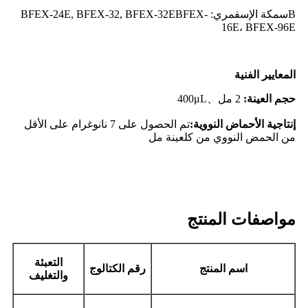
B
سمكة الإسقمري
:
BFEX-
BFEX-32E
,
BFEX-32
,
24E
BFEX-
16E، BFEX-96E
المعايير الفنية
حجم العينة:
2 مل
、
L
μ
400
إنتاجية الأحماض النووية:
تم الحصول على 7 نانوغرام على الأقل
من الحمض النووي
من كل
عينة مل
مواصفات المنتج
التعبئة
اسم المنتج
رقم الكتالوج
والتغليف