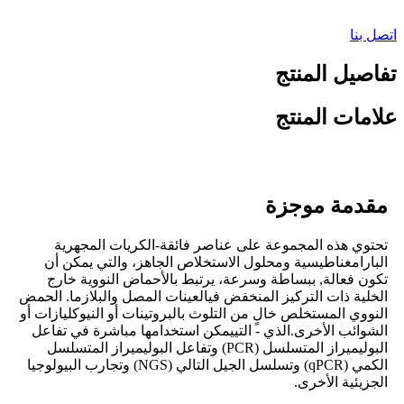
اتصل بنا
تفاصيل المنتج
علامات المنتج
مقدمة موجزة
تحتوي هذه المجموعة على عناصر فائقة
-
الكريات المجهرية
البارامغناطيسية ومحلول الاستخلاص الجاهز، والتي يمكن أن
تكون فعالة
,
ببساطة وسرعة، يرتبط بالأحماض النووية خارج
الخلية ذات التركيز المنخفض في
ال
عينات المصل والبلازما. الحمض
النووي المستخلص خالٍ من التلوث بالبروتينات أو النيوكليازات أو
الشوائب الأخرى.
الذي - التي
يمكن استخدامها مباشرة في تفاعل
البوليميراز المتسلسل (PCR) وتفاعل البوليميراز المتسلسل
الكمي (qPCR) وتسلسل الجيل التالي (NGS) وتجارب البيولوجيا
الجزيئية الأخرى
.