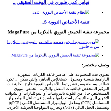
قياس كمي فلوري في الوقت الحقيقي...
تنقية الأحماض النووية S...
مجموعة تنقية الحمض النووي بالبلازما من MagaPure
وصف مختصر:
تحتوي هذه المجموعة على عناصر فائقة
-
الكريات المجهرية
البارامغناطيسية ومحلول الاستخلاص الجاهز، والتي يمكن أن تكون
فعالة
,
ببساطة وسرعة، يرتبط بالأحماض النووية خارج الخلية ذات
التركيز المنخفض في
ال
عينات المصل والبلازما. الحمض النووي
المستخلص خالٍ من التلوث بالبروتينات أو النيوكليازات أو الشوائب
الأخرى.
الذي - التي
يمكن استخدامها مباشرة في تفاعل البوليميراز
المتسلسل (PCR) وتفاعل البوليميراز المتسلسل الكمي (qPCR)
وتسلسل الجيل التالي (NGS) وتجارب البيولوجيا الجزيئية الأخرى
.