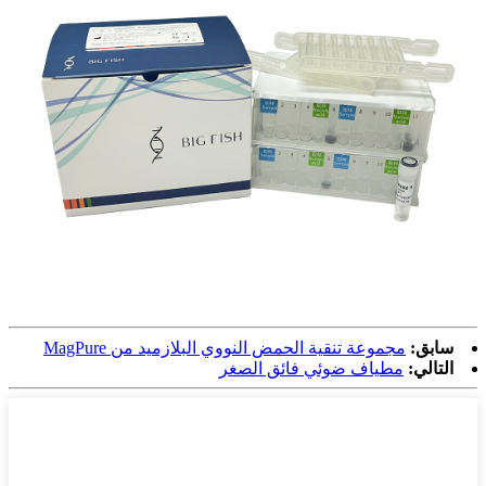
سابق:
مجموعة تنقية الحمض النووي البلازميد من MagPure
التالي:
مطياف ضوئي فائق الصغر