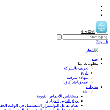
中文网站
English
بيت
معلومات عنا
تعريف بالشركة
تاريخ
شهادة شرفية
عملاؤنا/شركاؤنا
منتجات
أداة
مستخلص الأحماض النووية
جهاز التدوير الحراري
نظام تفاعل البوليميراز المتسلسل في الوقت الحق