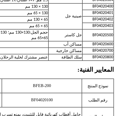
1.5 مم: 9+9
أسنان
/19
أسنان
BF04020400
130 × 130 مم
BF04020401
130 × 65 مم
صينية جل
BF04020402
65 × 130 مم
BF04020403
65 × 65 مم
حجم الجل:
BF04020500
جل كاستر
65×65 مم
BF04020600
مساكن أب
BF04020700
مساكن خارجية
BF04020800
سلك الطاقة
عنصر مشترك لخلية الرحلان ا
المعايير الفنية:
BFEB-200
نموذج المنتج
BF04020100
رقم الطلب