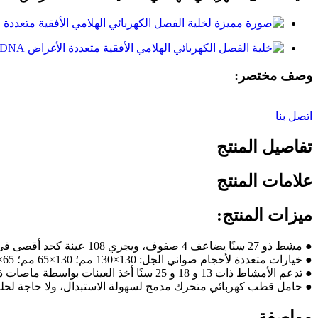
وصف مختصر:
اتصل بنا
تفاصيل المنتج
علامات المنتج
ميزات المنتج:
● مشط ذو 27 سنًا يضاعف 4 صفوف، ويجري 108 عينة كحد أقصى في المرة الواحدة (بما في ذلك العلامة)
● خيارات متعددة لأحجام صواني الجل: 130×130 مم؛ 130×65 مم؛ 65×130 مم؛ 65×65 مم
● تدعم الأمشاط ذات 13 و 18 و 25 سنًا أخذ العينات بواسطة ماصات ذات 8 قنوات و 12 قناة
● حامل قطب كهربائي متحرك مدمج لسهولة الاستبدال، ولا حاجة لحلق
مواصفة