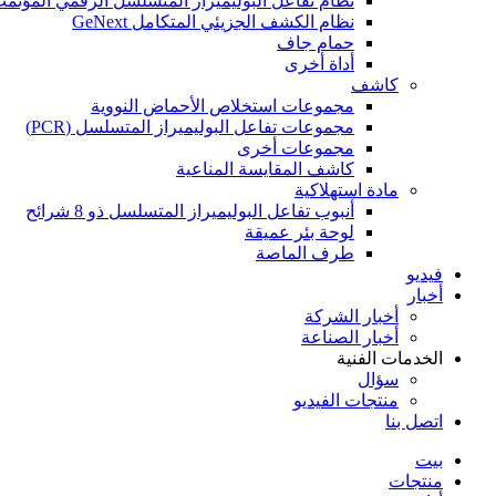
نظام تفاعل البوليميراز المتسلسل الرقمي المؤتمت
نظام الكشف الجزيئي المتكامل GeNext
حمام جاف
أداة أخرى
كاشف
مجموعات استخلاص الأحماض النووية
مجموعات تفاعل البوليميراز المتسلسل (PCR)
مجموعات أخرى
كاشف المقايسة المناعية
مادة استهلاكية
أنبوب تفاعل البوليميراز المتسلسل ذو 8 شرائح
لوحة بئر عميقة
طرف الماصة
فيديو
أخبار
أخبار الشركة
أخبار الصناعة
الخدمات الفنية
سؤال
منتجات الفيديو
اتصل بنا
بيت
منتجات