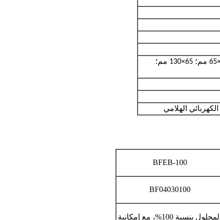
130×130 مم؛ 130×65 مم؛ 65×130 مم؛
لكهربائي الهلامي
BFEB-100
BF04030100
حامل أقطاب كهربائية قابل للتثبيت، يمنع تسرب المحلول بنسبة 100%، مع إمكانية