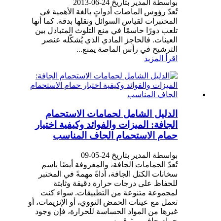
بواسطة المدير بتاريخ 24-06-2013
تُعدّ رؤوس الماصات أدواتٍ بالغة الأهمية في
المختبرات لقياس السوائل ونقلها بدقة. كما أنها
تلعب دورًا حاسمًا في منع التلوث المتبادل بين
العينات. فالحاجز المادي الذي يُشكّله عنصر
الترشيح في رأس الماصة يمنع...
اقرأ المزيد
الدليل الشامل لحمامات الاستحمام
الجافة: الميزات والفوائد وكيفية اختيار
حمام الاستحمام الجاف المناسب
بواسطة المدير بتاريخ 24-05-09
تُعدّ الحمامات الجافة، والمعروفة أيضًا باسم
سخانات الكتل الجافة، أداةً مهمةً في المختبر
للحفاظ على درجات حرارة دقيقة وثابتة
لمجموعة متنوعة من التطبيقات. سواء كنت
تعمل مع عينات الحمض النووي، أو الإنزيمات، أو
غيرها من المواد الحساسة للحرارة، فإن وجود
حمام جاف موثوق به...