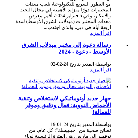
مع التطور السريع للتكنولوجيا، تلعب معدات
المختبرات دورًا متزايد الأهمية في مجال البحث
والابتكار، وفي 5 فبراير 2024، أقيم معرض
معدات المختبرات (ميدلاب الشرق الأوسط) لمدة
أربعة أيام في دبي، والذي اجتذب...
اقرأ المزيد
رسالة دعوة إلى مختبر ميدلاب الشرق
الأوسط - دعوة - ​​2024
بواسطة المدير بتاريخ 24-02-02
اقرأ المزيد
جهاز جديد أوتوماتيكي لاستخلاص وتنقية
الأحماض النووية: فعال ودقيق وموفر
للعمالة!
بواسطة المدير بتاريخ 24-01-19
نصائح صحية من "جينبيسك": كل عام، من
نوفمبر إلى مارس، هي الفترة الرئيسية لوباء