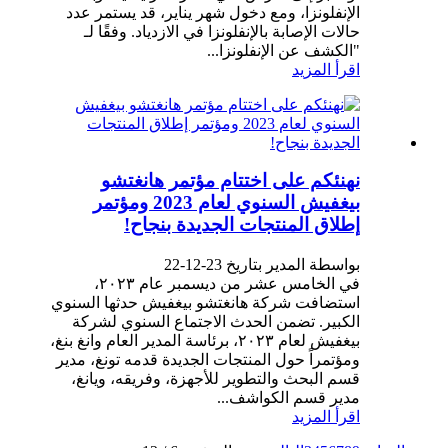
الإنفلونزا، ومع دخول شهر يناير، قد يستمر عدد
حالات الإصابة بالإنفلونزا في الازدياد. وفقًا لـ
"الكشف عن الإنفلونزا...
اقرأ المزيد
نهنئكم على اختتام مؤتمر هانغتشو
بيغفيش السنوي لعام 2023 ومؤتمر
إطلاق المنتجات الجديدة بنجاح!
بواسطة المدير بتاريخ 23-12-22
في الخامس عشر من ديسمبر عام ٢٠٢٣،
استضافت شركة هانغتشو بيغفيش حدثها السنوي
الكبير. تضمن الحدث الاجتماع السنوي لشركة
بيغفيش لعام ٢٠٢٣، برئاسة المدير العام وانغ بنغ،
ومؤتمراً حول المنتجات الجديدة قدمه تونغ، مدير
قسم البحث والتطوير للأجهزة، وفريقه، ويانغ،
مدير قسم الكواشف...
اقرأ المزيد