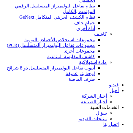
الحقيقي
نظام تفاعل البوليميراز المتسلسل الرقمي
المؤتمت بالكامل
نظام الكشف الجزيئي المتكامل GeNext
حمام جاف
أداة أخرى
كاشف
مجموعات استخلاص الأحماض النووية
مجموعات تفاعل البوليميراز المتسلسل (PCR)
مجموعات أخرى
كاشف المقايسة المناعية
مادة استهلاكية
أنبوب تفاعل البوليميراز المتسلسل ذو 8 شرائح
لوحة بئر عميقة
طرف الماصة
فيديو
أخبار
أخبار الشركة
أخبار الصناعة
الخدمات الفنية
سؤال
منتجات الفيديو
اتصل بنا