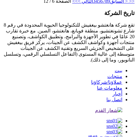
<<
< السابق
9
8
7
6
5
4
3
التالي >
>>
الصفحة 6 / 12
تاريخ الشركة
تقع شركة هانغتشو بيغفيش للتكنولوجيا الحيوية المحدودة في رقم 8
شارع تشونغتشيو، منطقة فويانغ، هانغتشو، الصين. مع خبرة تقارب
20 عامًا في تطوير الأجهزة والبرامج، وتطبيق الكواشف، وتصنيع
منتجات أجهزة وكواشف الكشف عن الجينات، يركز فريق بيغفيش
على التشخيص الجزيئي السريع وتقنية الكشف عن الجينات
متوسطة إلى عالية المستوى (التفاعل التسلسلي الرقمي، وتسلسل
النانوبور، وما إلى ذلك).
بيت
منتجات
عملاؤنا/شركاؤنا
معلومات عنا
أخبار
اتصل بنا