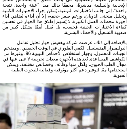
الإيجابية والسلبية مباشرةً، محققًا بذلك مبدأ "عينة واحدة، نتيجة
واحدة". إلى جانب الاختبارات النوعية، يُمكن إجراء الاختبارات الكمية
وتحليل منحنى الذوبان، ورغم صغر حجمه، إلا أن أداءه يُضاهي أداء
أجهزة محطات العمل الكبيرة. لا يُسهم إطلاق هذا الجهاز في تحسين
كفاءة الاختبارات الجينية فحسب، بل يُقلل أيضًا بشكل كبير من
صعوبة التشغيل والأخطاء البشرية.
بالإضافة إلى ذلك، عرضت شركة بيغفيش جهاز تحليل تفاعل
البوليميراز المتسلسل الكمي الفلوري في الوقت الحقيقي، ومضخم
الجينات المحمول، وجهاز استخلاص الأحماض النووية 96، وغيرها من
الكواشف المساعدة. تُعد هذه الأجهزة معدات تجريبية لا غنى عنها في
مجال الطب الحيوي، ولكل منها وظائف وخصائص مختلفة، ويمكن
استخدامها معًا لتوفير دعم أكثر موثوقية وفعالية للبحوث الطبية
الحيوية.