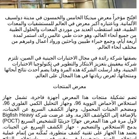
افتُتح مؤخراً معرض ميديكا الخامس والخمسون في مدينة دولسيف
الألمانية. وباعتباره أكبر معرض في العالم للمستشفيات والمعدات
الطبية، فقد استقطب العديد من موردي المعدات والحلول الطبية
من جميع أنحاء العالم، وهو حدث طبي عالمي رائد، استمر لمدة
أربعة أيام، وجمع خبراء طبيين وباحثين ورواد أعمال وغيرهم من
مختلف أنحاء العالم.
بصفتها شركة رائدة في مجال الاختبارات الجينية في الصين، تلتزم
شركة بيغفيش بتعزيز الابتكار والتطوير في تكنولوجيا الاختبارات
الجينية. وقد أرسلت الشركة هذه المرة وفداً يضم أحدث نتائج أبحاثها
ومنتجاتها، لعرض ريادتها في هذا المجال على العالم.
معرض المنتجات
تضم تشكيلة منتجات هذا المعرض أجهزة فاخرة، تشمل جهاز
استخلاص الأحماض النووية 96، وجهاز التحليل الكمي الفلوري 96،
ومضخم الجينات المحمول، وجهاز الكشف السريع عن الجينات،
بالإضافة إلى الكواشف اللازمة. وقد عرضت شركة Bigfish Heavy
لأول مرة في هذا المعرض جهازًا جزيئيًا للتشخيص السريع (POCT)
يدمج الاستخلاص والتضخيم - جهاز الكشف السريع عن الجينات.
يعتمد هذا الجهاز على تقنية كشف متطورة، تُمكّنه من إتمام عملية
استخلاص العينة وتضخيمها في وقت قصير، واستخلاص النتائج