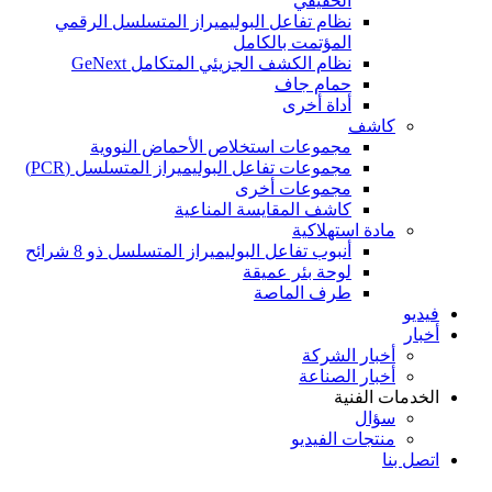
الحقيقي
نظام تفاعل البوليميراز المتسلسل الرقمي
المؤتمت بالكامل
نظام الكشف الجزيئي المتكامل GeNext
حمام جاف
أداة أخرى
كاشف
مجموعات استخلاص الأحماض النووية
مجموعات تفاعل البوليميراز المتسلسل (PCR)
مجموعات أخرى
كاشف المقايسة المناعية
مادة استهلاكية
أنبوب تفاعل البوليميراز المتسلسل ذو 8 شرائح
لوحة بئر عميقة
طرف الماصة
فيديو
أخبار
أخبار الشركة
أخبار الصناعة
الخدمات الفنية
سؤال
منتجات الفيديو
اتصل بنا