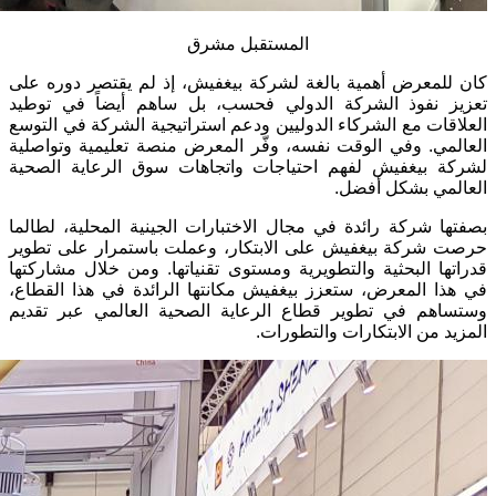
المستقبل مشرق
كان للمعرض أهمية بالغة لشركة بيغفيش، إذ لم يقتصر دوره على
تعزيز نفوذ الشركة الدولي فحسب، بل ساهم أيضاً في توطيد
العلاقات مع الشركاء الدوليين ودعم استراتيجية الشركة في التوسع
العالمي. وفي الوقت نفسه، وفّر المعرض منصة تعليمية وتواصلية
لشركة بيغفيش لفهم احتياجات واتجاهات سوق الرعاية الصحية
العالمي بشكل أفضل.
بصفتها شركة رائدة في مجال الاختبارات الجينية المحلية، لطالما
حرصت شركة بيغفيش على الابتكار، وعملت باستمرار على تطوير
قدراتها البحثية والتطويرية ومستوى تقنياتها. ومن خلال مشاركتها
في هذا المعرض، ستعزز بيغفيش مكانتها الرائدة في هذا القطاع،
وستساهم في تطوير قطاع الرعاية الصحية العالمي عبر تقديم
المزيد من الابتكارات والتطورات.