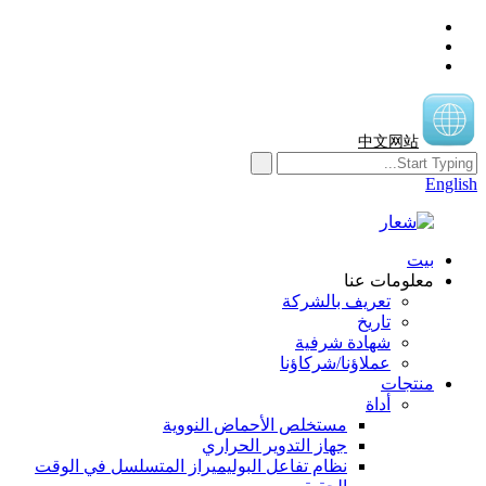
中文网站
English
بيت
معلومات عنا
تعريف بالشركة
تاريخ
شهادة شرفية
عملاؤنا/شركاؤنا
منتجات
أداة
مستخلص الأحماض النووية
جهاز التدوير الحراري
نظام تفاعل البوليميراز المتسلسل في الوقت